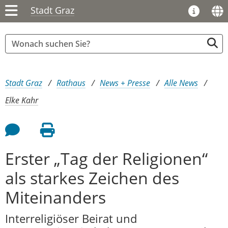
Stadt Graz
Sie sind hier:
Stadt Graz
Rathaus
News + Presse
Alle News
Elke Kahr
Feedback an Autor
Seite drucken
Erster „Tag der Religionen“
als starkes Zeichen des
Miteinanders
Interreligiöser Beirat und