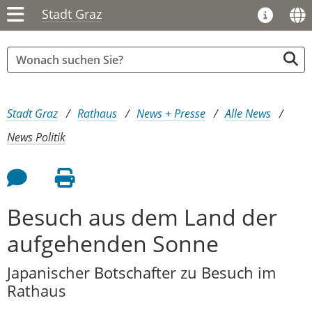
Stadt Graz
Sie sind hier:
Stadt Graz
Rathaus
News + Presse
Alle News
News Politik
Feedback an Autor
Seite drucken
Besuch aus dem Land der
aufgehenden Sonne
Japanischer Botschafter zu Besuch im
Rathaus