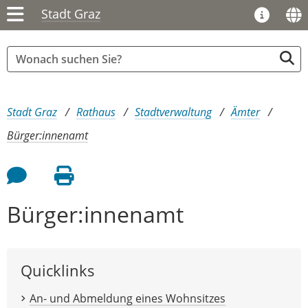
Stadt Graz
Sie sind hier:
Stadt Graz
Rathaus
Stadtverwaltung
Ämter
Bürger:innenamt
Feedback an Autor
Seite drucken
Bürger:innenamt
Quicklinks
An- und Abmeldung eines Wohnsitzes