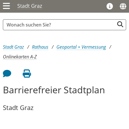
Stadt Graz
Sie sind hier:
Stadt Graz
Rathaus
Geoportal + Vermessung
Onlinekarten A-Z
Feedback an Autor
Seite drucken
Barrierefreier Stadtplan
Stadt Graz