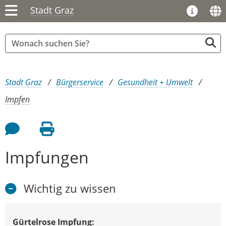
Stadt Graz
Sie sind hier:
Stadt Graz
Bürgerservice
Gesundheit + Umwelt
Impfen
Feedback an Autor
Seite drucken
Impfungen
Wichtig zu wissen
Gürtelrose Impfung: