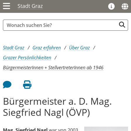
Stadt Graz
Sie sind hier:
Stadt Graz
Graz erfahren
Über Graz
Grazer Persönlichkeiten
BürgermeisterInnen + StellvertreterInnen ab 1946
Feedback an Autor
Seite drucken
Bürgermeister a. D. Mag.
Siegfried Nagl (ÖVP)
Mag. Siegfried Nagl
war von 2003