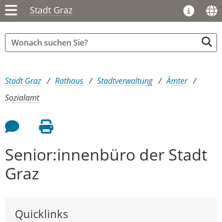
Stadt Graz
Sie sind hier:
Stadt Graz
Rathaus
Stadtverwaltung
Ämter
Sozialamt
Feedback an Autor
Seite drucken
Senior:innenbüro der Stadt
Graz
Quicklinks