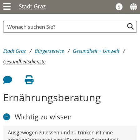
Stadt Graz
Sie sind hier:
Stadt Graz
Bürgerservice
Gesundheit + Umwelt
Gesundheitsdienste
Feedback an Autor
Seite drucken
Ernährungsberatung
Wichtig zu wissen
Ausgewogen zu essen und zu trinken ist eine
wichtige Voraussetzung für unsere Gesundheit,