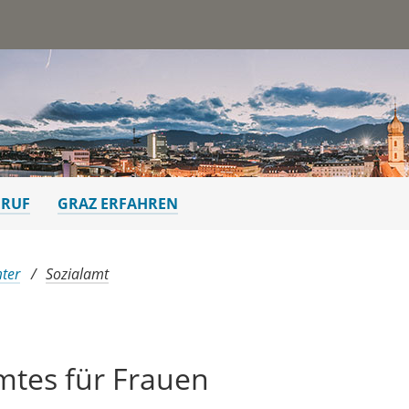
st
ERUF
GRAZ ERFAHREN
ter
Sozialamt
tes für Frauen