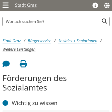
Stadt Graz
Sie sind hier:
Stadt Graz
Bürgerservice
Soziales + SeniorInnen
Weitere Leistungen
Feedback an Autor
Seite drucken
Förderungen des
Sozialamtes
Wichtig zu wissen