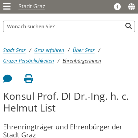
Stadt Graz
Sie sind hier:
Stadt Graz
Graz erfahren
Über Graz
Grazer Persönlichkeiten
EhrenbürgerInnen
Feedback an Autor
Seite drucken
Konsul Prof. DI Dr.-Ing. h. c.
Helmut List
Ehrenringträger und Ehrenbürger der
Stadt Graz