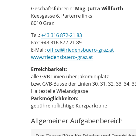
Geschäftsführerin:
Mag. Jutta Willfurth
Keesgasse 6, Parterre links
8010 Graz
Tel.:
+43 316 872-21 83
Fax: +43 316 872-21 89
E-Mail:
office@friedensbuero-graz.at
www.friedensbuero-graz.at
Erreichbarkeit:
alle GVB-Linien über Jakominiplatz
bzw. GVB-Busse der Linien 30, 31, 32, 33, 34, 39
Haltestelle Wielandgasse
Parkmöglichkeiten:
gebührenpflichtige Kurzparkzone
Allgemeiner Aufgabenbereich
Das Grazer Büro für Frieden und Entwicklu