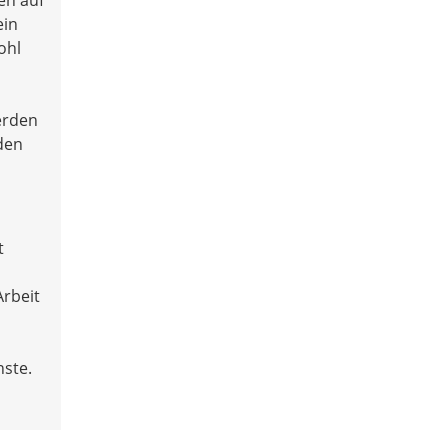
ein
ohl
erden
 den
t
Arbeit
nste.