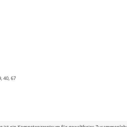
, 40, 67
ng ist ein Kompetenzzentrum für gewaltfreies Zusammenleb