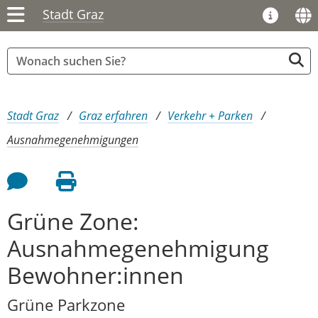
Stadt Graz
Sie sind hier:
Stadt Graz
Graz erfahren
Verkehr + Parken
Ausnahmegenehmigungen
Feedback an Autor
Seite drucken
Grüne Zone:
Ausnahmegenehmigung
Bewohner:innen
Grüne Parkzone