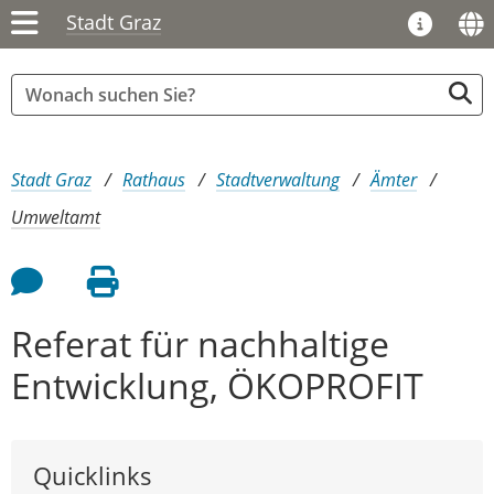
Stadt Graz
Sie sind hier:
Stadt Graz
Rathaus
Stadtverwaltung
Ämter
Umweltamt
Feedback an Autor
Seite drucken
Referat für nachhaltige
Entwicklung, ÖKOPROFIT
Quicklinks