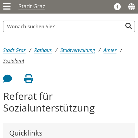
Stadt Graz
Sie sind hier:
Stadt Graz
Rathaus
Stadtverwaltung
Ämter
Sozialamt
Feedback an Autor
Seite drucken
Referat für
Sozialunterstützung
Quicklinks