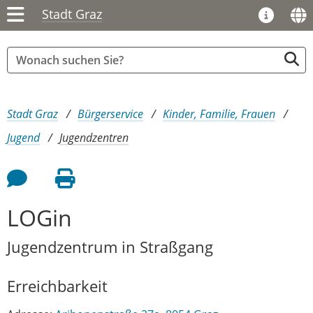
Stadt Graz
Sie sind hier:
Stadt Graz
Bürgerservice
Kinder, Familie, Frauen
Jugend
Jugendzentren
Feedback an Autor
Seite drucken
LOGin
Jugendzentrum in Straßgang
Erreichbarkeit