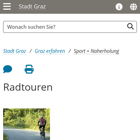
Stadt Graz
Sie sind hier:
Stadt Graz
Graz erfahren
Sport + Naherholung
Feedback an Autor
Seite drucken
Radtouren