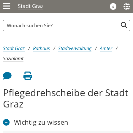
Stadt Graz
Sie sind hier:
Stadt Graz
Rathaus
Stadtverwaltung
Ämter
Sozialamt
Feedback an Autor
Seite drucken
Pflegedrehscheibe der Stadt
Graz
Wichtig zu wissen