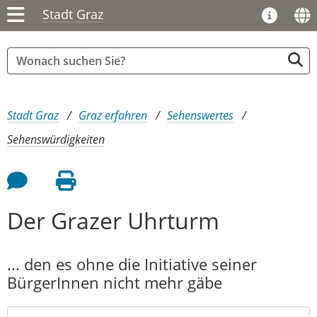
Stadt Graz
Sie sind hier:
Stadt Graz
Graz erfahren
Sehenswertes
Sehenswürdigkeiten
Feedback an Autor
Seite drucken
Der Grazer Uhrturm
... den es ohne die Initiative seiner
BürgerInnen nicht mehr gäbe