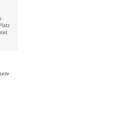
u
Platz
htet
seite