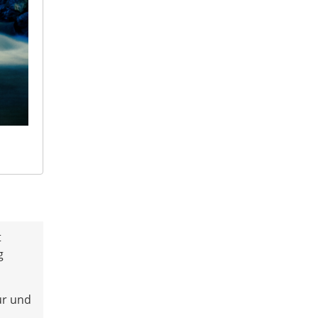
t
g
ur und