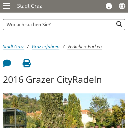
Stadt Graz
Sie sind hier:
Stadt Graz
Graz erfahren
Verkehr + Parken
Feedback an Autor
Seite drucken
2016 Grazer CityRadeln