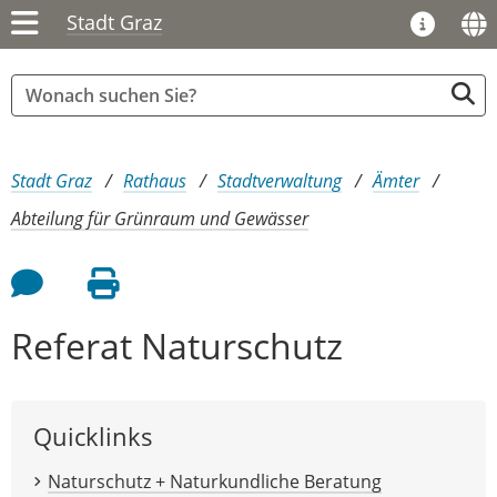
Stadt Graz
Sie sind hier:
Stadt Graz
Rathaus
Stadtverwaltung
Ämter
Abteilung für Grünraum und Gewässer
Feedback an Autor
Seite drucken
Referat Naturschutz
Quicklinks
Naturschutz + Naturkundliche Beratung