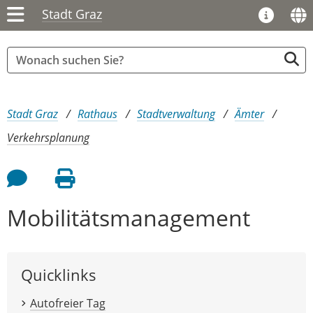
Stadt Graz
Sie sind hier:
Stadt Graz
Rathaus
Stadtverwaltung
Ämter
Verkehrsplanung
Feedback an Autor
Seite drucken
Mobilitätsmanagement
Quicklinks
Autofreier Tag