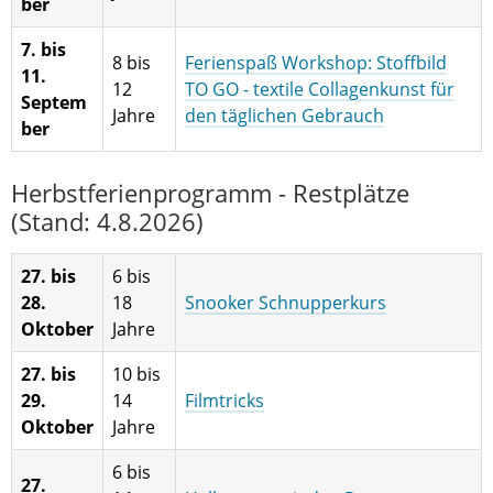
ber
7. bis
8 bis
Ferienspaß Workshop: Stoffbild
11.
12
TO GO - textile Collagenkunst für
Septem
Jahre
den täglichen Gebrauch
ber
Herbstferienprogramm - Restplätze
(Stand: 4.8.2026)
27. bis
6 bis
28.
18
Snooker Schnupperkurs
Oktober
Jahre
27. bis
10 bis
29.
14
Filmtricks
Oktober
Jahre
6 bis
27.