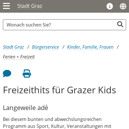
Stadt Graz
Sie sind hier:
Stadt Graz
Bürgerservice
Kinder, Familie, Frauen
Ferien + Freizeit
Feedback an Autor
Seite drucken
Freizeithits für Grazer Kids
Langeweile adé
Bei diesem bunten und abwechslungsreichen
Programm aus Sport, Kultur, Veranstaltungen mit