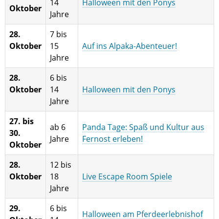
14
Halloween mit den Ponys
Oktober
Jahre
28.
7 bis
Oktober
15
Auf ins Alpaka-Abenteuer!
Jahre
28.
6 bis
Oktober
14
Halloween mit den Ponys
Jahre
27. bis
ab 6
Panda Tage: Spaß und Kultur aus
30.
Jahre
Fernost erleben!
Oktober
28.
12 bis
Oktober
18
Live Escape Room Spiele
Jahre
29.
6 bis
Halloween am Pferdeerlebnishof