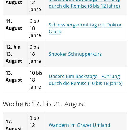
August
12
durch die Remise (8 bis 12 Jahre)
Jahre
11.
6 bis
Schlossbergvormittag mit Doktor
August
18
Glück
Jahre
12. bis
6 bis
13.
18
Snooker Schnupperkurs
August
Jahre
13.
10 bis
Unsere Bim Backstage - Führung
August
18
durch die Remise (10 bis 18 Jahre)
Jahre
Woche 6: 17. bis 21. August
8 bis
17.
12
Wandern im Grazer Umland
August