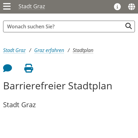
Stadt Graz
Sie sind hier:
Stadt Graz
Graz erfahren
Stadtplan
Feedback an Autor
Seite drucken
Barrierefreier Stadtplan
Stadt Graz