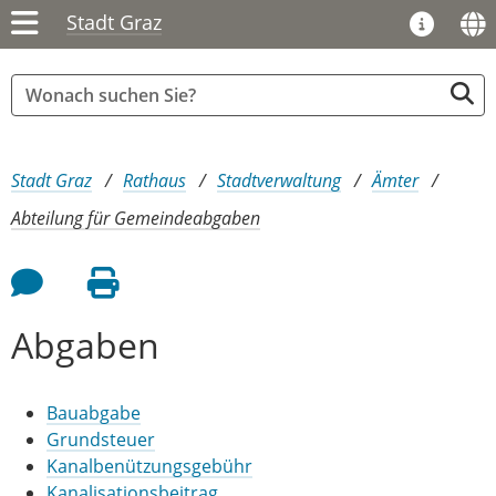
Stadt Graz
Sie sind hier:
Stadt Graz
Rathaus
Stadtverwaltung
Ämter
Abteilung für Gemeindeabgaben
Feedback an Autor
Seite drucken
Abgaben
Bauabgabe
Grundsteuer
Kanalbenützungsgebühr
Kanalisationsbeitrag