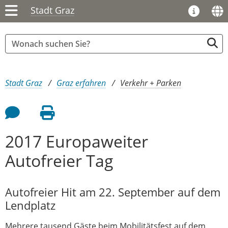
Stadt Graz
Sie sind hier:
Stadt Graz
Graz erfahren
Verkehr + Parken
Feedback an Autor
Seite drucken
2017 Europaweiter
Autofreier Tag
Autofreier Hit am 22. September auf dem
Lendplatz
Mehrere tausend Gäste beim Mobilitätsfest auf dem