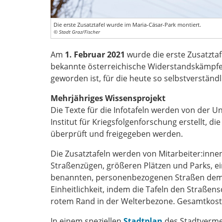
Die erste Zusatztafel wurde im Maria-Cäsar-Park montiert.
© Stadt Graz/Fischer
Am
1. Februar 2021
wurde die erste Zusatztaf
bekannte österreichische Widerstandskämpferi
geworden ist, für die heute so selbstverstän
Mehrjähriges Wissensprojekt
Die Texte für die Infotafeln werden von der 
Institut für Kriegsfolgenforschung erstellt,
überprüft und freigegeben werden.
Die Zusatztafeln werden von Mitarbeiter:innen
Straßenzügen, größeren Plätzen und Parks, ein
benannten, personenbezogenen Straßen deme
Einheitlichkeit, indem die Tafeln den Straßen
rotem Rand in der Welterbezone. Gesamtkoste
In einem speziellen
Stadtplan
des Stadtverm