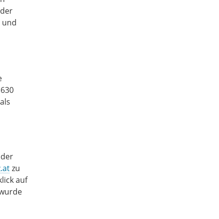
 der
t und
e
.630
als
 der
.at
zu
lick auf
 wurde