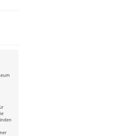
useum
ür
ie
finden
iner