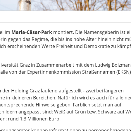
el im
Maria-Cäsar-Park
montiert. Die Namensgeberin ist e
n gegen das Regime, die bis ins hohe Alter hinein nicht m
dlich erscheinenden Werte Freiheit und Demokratie zu kämpf
Universität Graz in Zusammenarbeit mit dem Ludwig Bolzman
 die alle von der ExpertInnenkommission Straßennamen (EKSN)
 der Holding Graz laufend aufgestellt - zwei bei längeren
e in kleineren Bereichen. Natürlich wird es auch für alle ne
ntsprechende Hinweise geben. Farblich setzt man auf
schildern angepasst sind: Weiß auf Grün bzw. Schwarz auf W
n: rund 1,3 Millionen Euro.
essungsamtes können Informationen zu personenbezogen