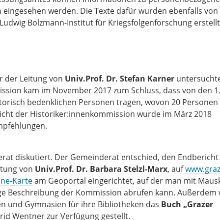
ingesehen werden. Die Texte dafür wurden ebenfalls von
udwig Bolzmann-Institut für Kriegsfolgenforschung erstell
r der Leitung von
Univ.Prof. Dr. Stefan Karner
untersucht
ission kam im November 2017 zum Schluss, dass von den 1
torisch bedenklichen Personen tragen, wovon 20 Personen 
richt der Historiker:innenkommission wurde im März 2018
empfehlungen.
rat diskutiert. Der Gemeinderat entschied, den Endbericht
eitung von
Univ.Prof. Dr. Barbara Stelzl-Marx
, auf
www.graz
ine-Karte
am Geoportal eingerichtet, auf der man mit Mausk
ge Beschreibung der Kommission abrufen kann. Außerdem
en und Gymnasien für ihre Bibliotheken das
Buch „Grazer
rid Wentner zur Verfügung gestellt.