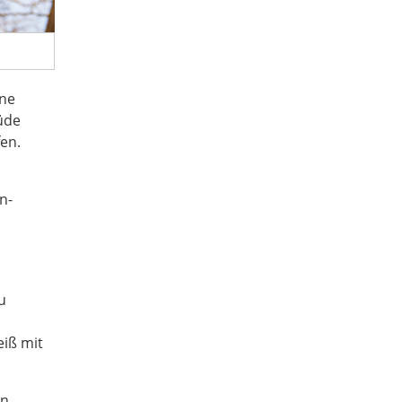
ine
üde
en.
n-
u
eiß mit
en