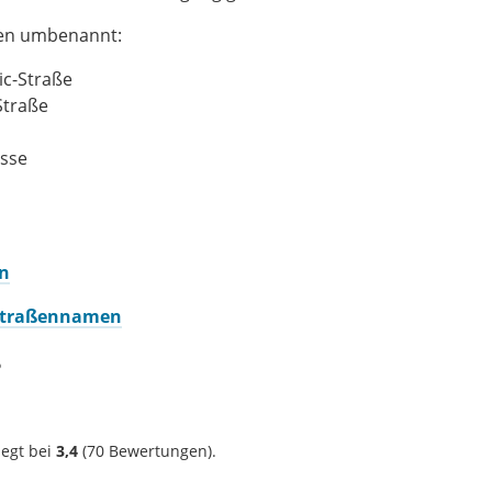
aßen umbenannt:
ic-Straße
Straße
sse
on
 Straßennamen
?
iegt bei
3,4
(
70
Bewertungen).