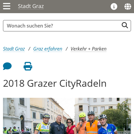
Stadt Graz
Sie sind hier:
Stadt Graz
Graz erfahren
Verkehr + Parken
Feedback an Autor
Seite drucken
2018 Grazer CityRadeln