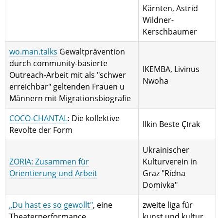
Kärnten, Astrid
Wildner-
Kerschbaumer
wo.man.talks
Gewaltprävention
durch community-basierte
IKEMBA, Livinus
Outreach-Arbeit mit als "schwer
Nwoha
erreichbar" geltenden Frauen u
Männern mit Migrationsbiografie
COCO-CHANTAL
: Die kollektive
Ilkin Beste Ҫוrak
Revolte der Form
Ukrainischer
ZORIA: Zusammen für
Kulturverein in
Orientierung und Arbeit
Graz "Ridna
Domivka"
„Du hast es so gewollt"
, eine
zweite liga für
Theaterperformance
kunst und kultur