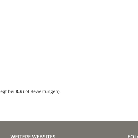
?
iegt bei
3,5
(
24
Bewertungen).
WEITERE WEBSITES
FOL