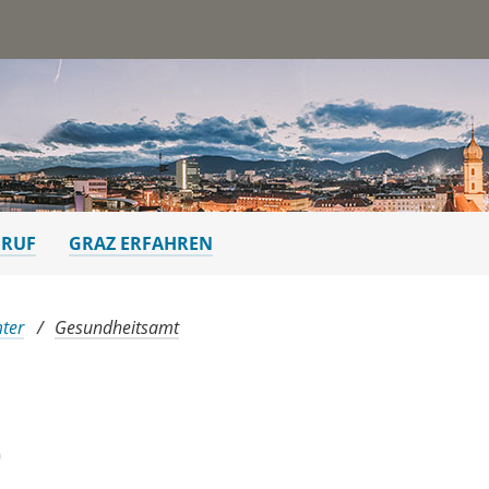
st
ERUF
GRAZ ERFAHREN
ter
Gesundheitsamt
)