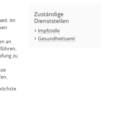
Zuständige
Dienststellen
eit. Im
auen
Impfstelle
Gesundheitsamt
en an
 führen.
pfung zu
sse
fen.
 höchste