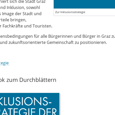
iert sich die Stadt Graz
und Inklusion, sowohl
Zur Inklusionsstrategie
as Image der Stadt und
rteile bringen,
er Fachkräfte und Touristen.
ebensbedingungen für alle Bürgerinnen und Bürger in Graz z
e und zukunftsorientierte Gemeinschaft zu positionieren.
tegie
ook zum Durchblättern