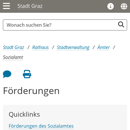
Stadt Graz
Sie sind hier:
Stadt Graz
Rathaus
Stadtverwaltung
Ämter
Sozialamt
Feedback an Autor
Seite drucken
Förderungen
Quicklinks
Förderungen des Sozialamtes