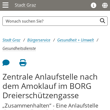
Stadt Graz
Sie sind hier:
Stadt Graz
Bürgerservice
Gesundheit + Umwelt
Gesundheitsdienste
Feedback an Autor
Seite drucken
Zentrale Anlaufstelle nach
dem Amoklauf im BORG
Dreierschützengasse
„Zusammenhalten“ - Eine Anlaufstelle