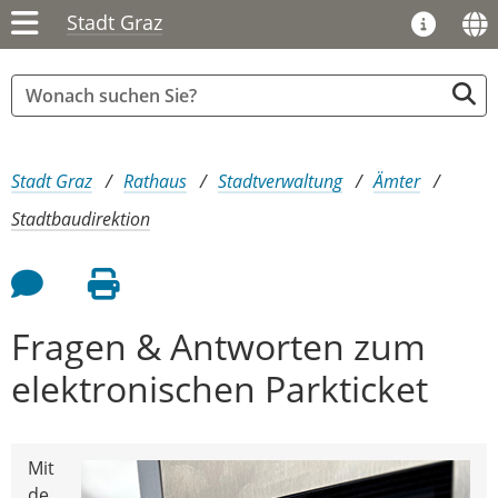
Stadt Graz
Sie sind hier:
Stadt Graz
Rathaus
Stadtverwaltung
Ämter
Stadtbaudirektion
Feedback an Autor
Seite drucken
Fragen & Antworten zum
elektronischen Parkticket
Mit
de