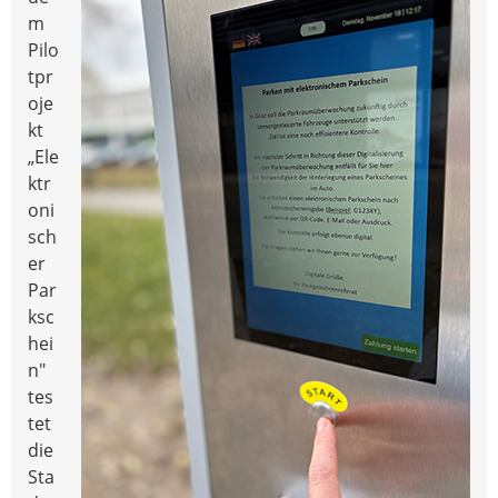
m
Pilo
tpr
oje
kt
„Ele
ktr
oni
sch
er
Par
ksc
hei
n"
tes
tet
die
Sta