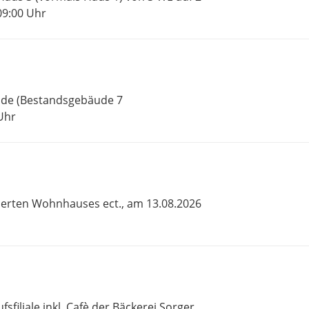
09:00 Uhr
ude (Bestandsgebäude 7
Uhr
llerten Wohnhauses ect., am 13.08.2026
sfiliale inkl. Cafè der Bäckerei Sorger