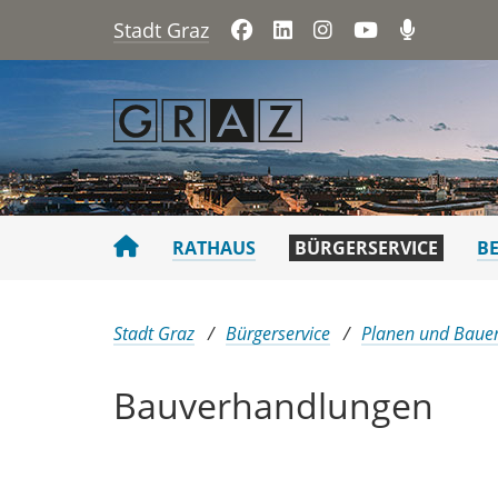
Stadt Graz
Facebook
LinkedIn
Instagram
YouTube
Podca
RATHAUS
BÜRGERSERVICE
B
Sie sind hier:
Stadt Graz
Bürgerservice
Planen und Baue
Bauverhandlungen