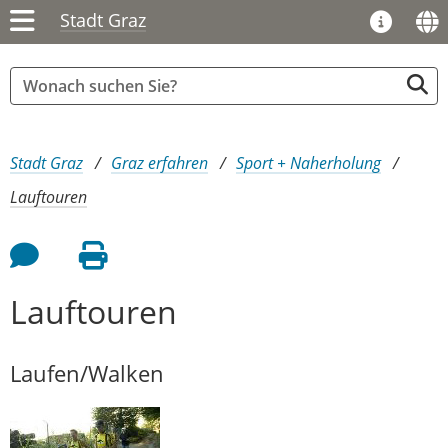
Stadt Graz
Sie sind hier:
Stadt Graz
Graz erfahren
Sport + Naherholung
Lauftouren
Feedback an Autor
Seite drucken
Lauftouren
Laufen/Walken