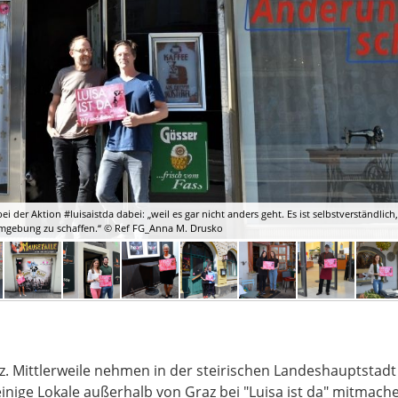
 der Aktion #luisaistda dabei: „weil es gar nicht anders geht. Es ist selbstverständlich
 Umgebung zu schaffen.“ © Ref FG_Anna M. Drusko
Graz. Mittlerweile nehmen in der steirischen Landeshauptstad
 einige Lokale außerhalb von Graz bei "Luisa ist da" mitmach