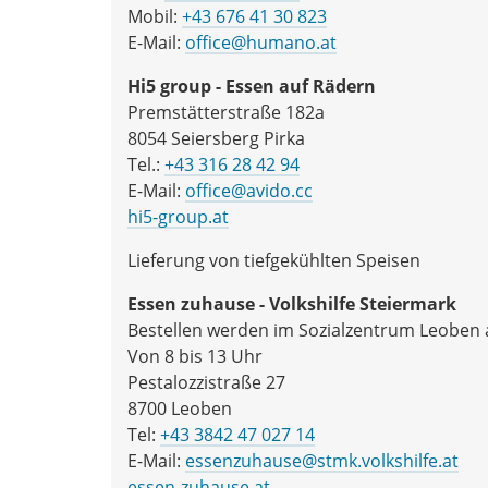
Mobil:
+43 676 41 30 823
E-Mail:
office@humano.at
Hi5 group - Essen auf Rädern
Premstätterstraße 182a
8054 Seiersberg Pirka
Tel.:
+43 316 28 42 94
E-Mail:
office@avido.cc
hi5-group.at
Lieferung von tiefgekühlten Speisen
Essen zuhause - Volkshilfe Steiermark
Bestellen werden im Sozialzentrum Leob
Von 8 bis 13 Uhr
Pestalozzistraße 27
8700 Leoben
Tel:
+43 3842 47 027 14
E-Mail:
essenzuhause@stmk.volkshilfe.at
essen-zuhause.at