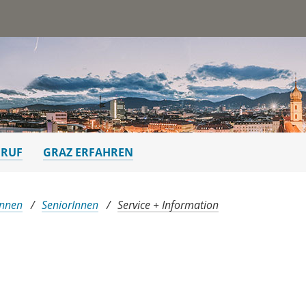
st
ERUF
GRAZ ERFAHREN
Innen
SeniorInnen
Service + Information