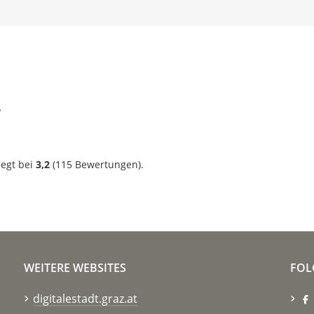
?
iegt bei
3,2
(
115
Bewertungen).
WEITERE WEBSITES
FOL
digitalestadt.graz.at