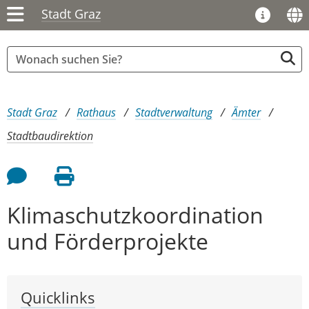
Stadt Graz
Sie sind hier:
Stadt Graz
Rathaus
Stadtverwaltung
Ämter
Stadtbaudirektion
Feedback an Autor
Seite drucken
Klimaschutzkoordination
und Förderprojekte
Quicklinks