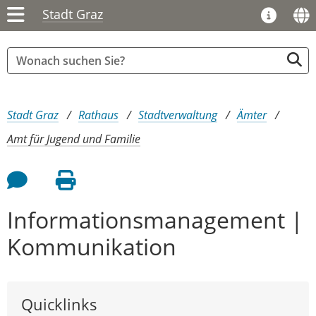
Stadt Graz
Sie sind hier:
Stadt Graz
Rathaus
Stadtverwaltung
Ämter
Amt für Jugend und Familie
Feedback an Autor
Seite drucken
Informationsmanagement |
Kommunikation
Quicklinks