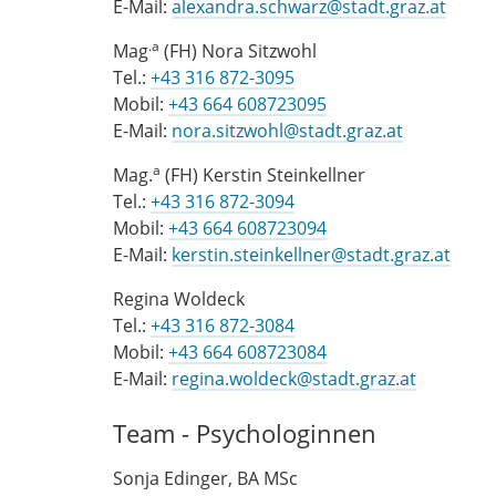
E-Mail:
alexandra.schwarz@stadt.graz.at
.a
Mag
(FH) Nora Sitzwohl
Tel.:
+43 316 872-3095
Mobil:
+43 664 608723095
E-Mail:
nora.sitzwohl@stadt.graz.at
a
Mag.
(FH) Kerstin Steinkellner
Tel.:
+43 316 872-3094
Mobil:
+43 664 608723094
E-Mail:
kerstin.steinkellner@stadt.graz.at
Regina Woldeck
Tel.:
+43 316 872-3084
Mobil:
+43 664 608723084
E-Mail:
regina.woldeck@stadt.graz.at
Team - Psychologinnen
Sonja Edinger, BA MSc