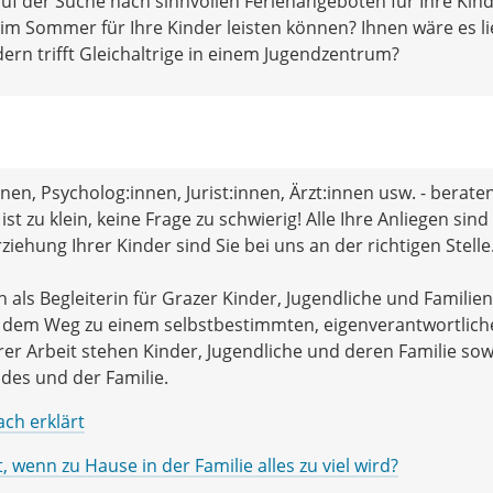
auf der Suche nach sinnvollen Ferienangeboten für Ihre Kin
r im Sommer für Ihre Kinder leisten können? Ihnen wäre es li
dern trifft Gleichaltrige in einem Jugendzentrum?
nen, Psycholog:innen, Jurist:innen, Ärzt:innen usw. - beraten
ist zu klein, keine Frage zu schwierig! Alle Ihre Anliegen sind
ziehung Ihrer Kinder sind Sie bei uns an der richtigen Stelle
 als Begleiterin für Grazer Kinder, Jugendliche und Familien
auf dem Weg zu einem selbstbestimmten, eigenverantwortlic
rer Arbeit stehen Kinder, Jugendliche und deren Familie sow
des und der Familie.
ach erklärt
t, wenn zu Hause in der Familie alles zu viel wird?