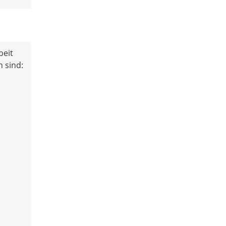
beit
 sind: