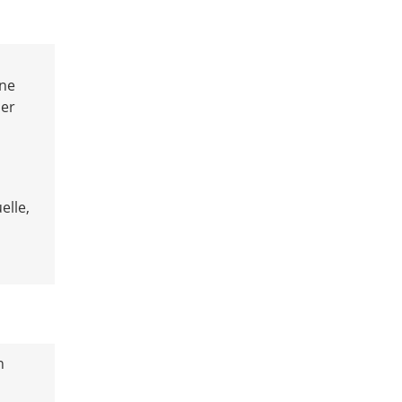
ine
der
elle,
n