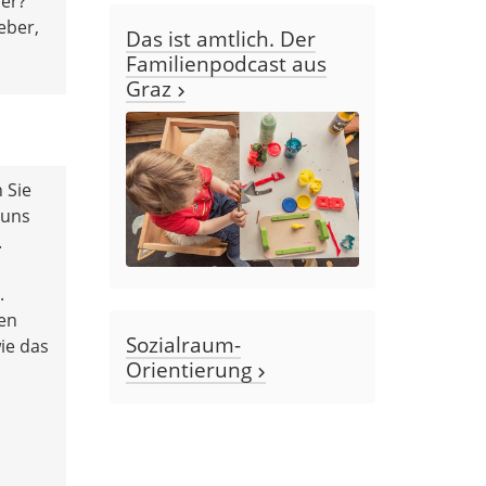
der?
eber,
Das ist amtlich. Der
Familienpodcast aus
Graz
 Sie
 uns
.
.
hen
Sozialraum-
ie das
Orientierung