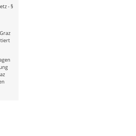
tz - §
 Graz
tiert
ragen
kung
az
en