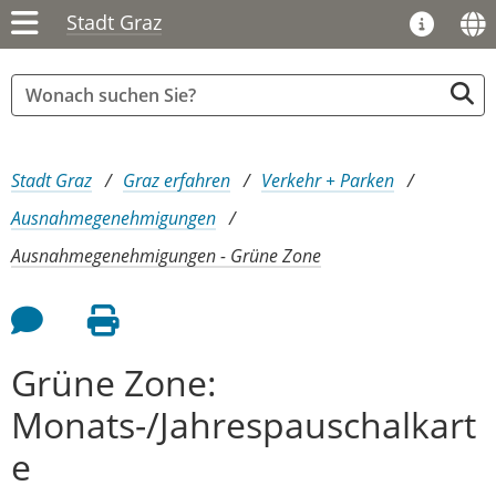
Stadt Graz
Sie sind hier:
Stadt Graz
Graz erfahren
Verkehr + Parken
Ausnahmegenehmigungen
Ausnahmegenehmigungen - Grüne Zone
Feedback an Autor
Seite drucken
Grüne Zone:
Monats-/Jahrespauschalkart
e