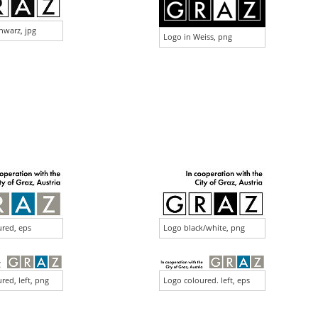
hwarz, jpg
Logo in Weiss, png
red, eps
Logo black/white, png
red, left, png
Logo coloured. left, eps