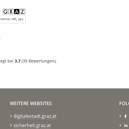
/white, left, eps
?
iegt bei
3,7
(
39
Bewertungen).
WEITERE WEBSITES
FOL
digitalestadt.graz.at
sicherheit.graz.at