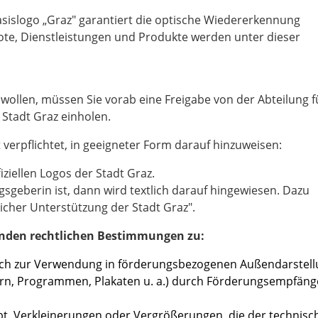
Basislogo „Graz" garantiert die optische Wiedererkennung
ebote, Dienstleistungen und Produkte werden unter dieser
ollen, müssen Sie vorab eine Freigabe von der Abteilung f
r Stadt Graz einholen.
t verpflichtet, in geeigneter Form darauf hinzuweisen:
ziellen Logos der Stadt Graz.
sgeberin ist, dann wird textlich darauf hingewiesen. Dazu
icher Unterstützung der Stadt Graz".
nden rechtlichen Bestimmungen zu:
ßlich zur Verwendung in förderungsbezogenen Außendarstel
ldern, Programmen, Plakaten u. a.) durch Förderungsempfäng
ubt. Verkleinerungen oder Vergrößerungen, die der technisc