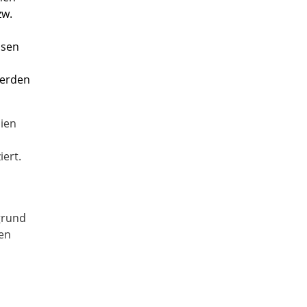
zw.
ssen
werden
nien
ert.
grund
gen