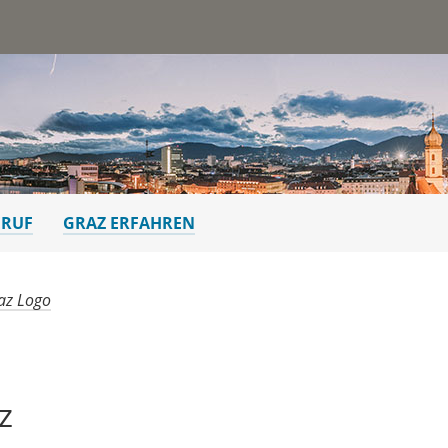
st
ERUF
GRAZ ERFAHREN
az Logo
z