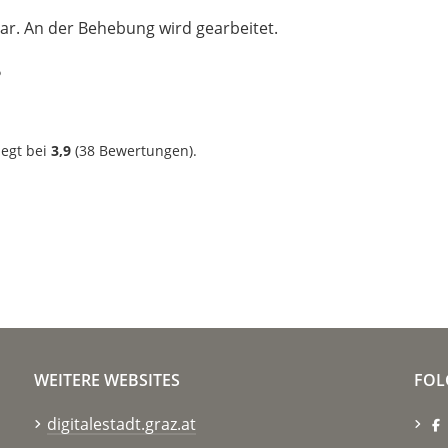
gbar. An der Behebung wird gearbeitet.
?
iegt bei
3,9
(
38
Bewertungen).
WEITERE WEBSITES
FOL
digitalestadt.graz.at