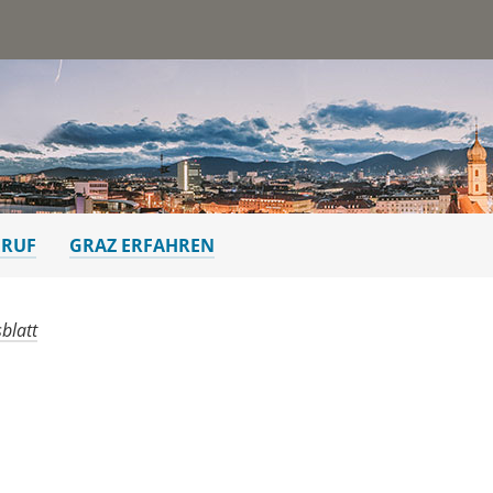
st
ERUF
GRAZ ERFAHREN
blatt