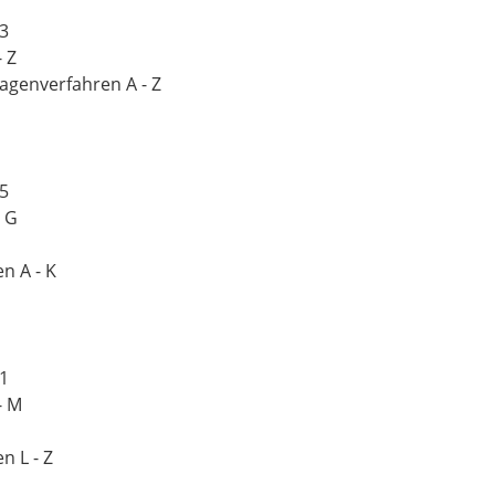
03
 Z
agenverfahren A - Z
05
- G
n A - K
01
- M
n L - Z