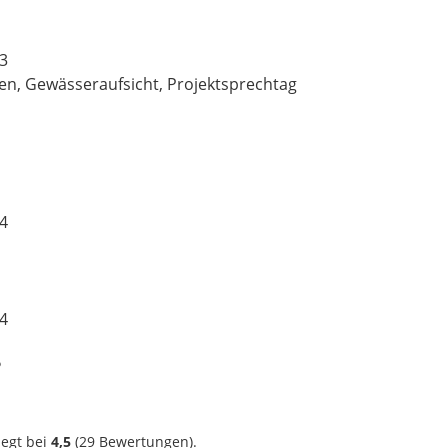
33
agen, Gewässeraufsicht, Projektsprechtag
34
34
?
iegt bei
4,5
(
29
Bewertungen).