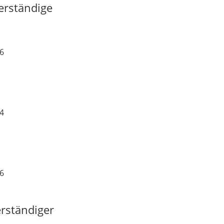
erständige
36
04
36
rständiger