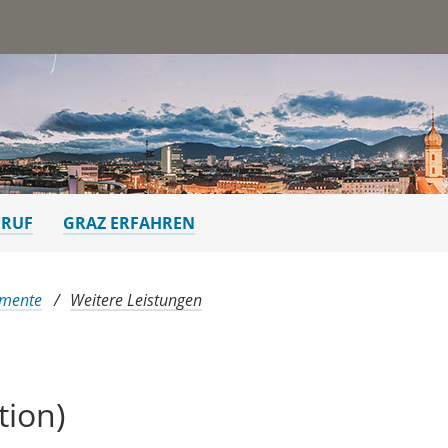
st
ERUF
GRAZ ERFAHREN
umente
Weitere Leistungen
tion)