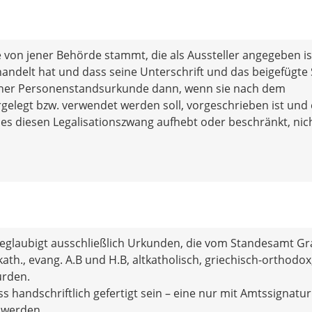
e von jener Behörde stammt, die als Aussteller angegeben is
andelt hat und dass seine Unterschrift und das beigefügte 
on einer Personenstandsurkunde dann, wenn sie nach dem
rgelegt bzw. verwendet werden soll, vorgeschrieben ist und 
s diesen Legalisationszwang aufhebt oder beschränkt, nic
eglaubigt ausschließlich Urkunden, die vom Standesamt Gr
th., evang. A.B und H.B, altkatholisch, griechisch-orthodox
wurden.
 handschriftlich gefertigt sein – eine nur mit Amtssignatur
 werden.