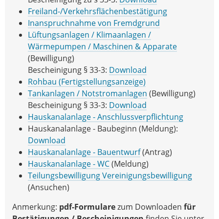
Freiland-/Verkehrsflächenbestätigung
Inanspruchnahme von Fremdgrund
Lüftungsanlagen / Klimaanlagen /
Wärmepumpen / Maschinen & Apparate
(Bewilligung)
Bescheinigung § 33-3:
Download
Rohbau (Fertigstellungsanzeige)
Tankanlagen / Notstromanlagen
(Bewilligung)
Bescheinigung § 33-3:
Download
Hauskanalanlage - Anschlussverpflichtung
Hauskanalanlage - Baubeginn (Meldung):
Download
Hauskanalanlage - Bauentwurf
(Antrag)
Hauskanalanlage - WC
(Meldung)
Teilungsbewilligung Vereinigungsbewilligung
(Ansuchen)
Anmerkung:
pdf-Formulare
zum Downloaden
für
Bestätigungen / Bescheinigungen
finden Sie unter