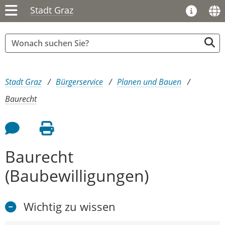
Stadt Graz
Sie sind hier:
Stadt Graz
Bürgerservice
Planen und Bauen
Baurecht
Feedback an Autor
Seite drucken
Baurecht
(Baubewilligungen)
Wichtig zu wissen